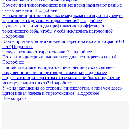
Почему при тиреотоксикозе разные врачи назначают разные
схемы лечений?
Подробнее
Назначили при тиреотоксикозе медикаментозную и лучевую
терапию, есть другие методы лечения?
Подробнее
Существуют ли методы профилактики диффузного
токсического зоба, чтобы у себя исключить патологию?
Подробнее
Какие причины возникновения тиреотоксикоза в возрасте 60
лет?
Подробнее
Откуда возникает тиреотоксикоз?
Подробнее
По каким критериям выставляют диагноз тиреотоксикоз?
Подробнее
Поставили диагноз тиреотоксикоз, непойму как связано
нарушение зрения и щитовидная железа?
Подробнее
Подскажите при тиреотоксикозе может ли быть нарушение
менструального цикла?
Подробнее
У меня нарушения со стороны гинекологии, а при чем здесь
щитовидная железа и тиреотоксикоз?
Подробнее
Все вопросы