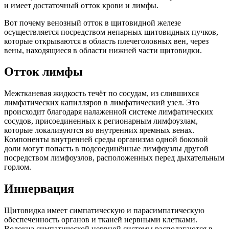
и имеет достаточный отток крови и лимфы.
Вот почему венозный отток в щитовидной железе
осуществляется посредством непарных щитовидных пучков,
которые открываются в область плечеголовных вен, через
вены, находящиеся в области нижней части щитовидки.
Отток лимфы
Межтканевая жидкость течёт по сосудам, из слившихся
лимфатических капилляров в лимфатический узел. Это
происходит благодаря налаженной системе лимфатических
сосудов, присоединенных к регионарным лимфоузлам,
которые локализуются во внутренних яремных венах.
Компоненты внутренней среды организма одной боковой
доли могут попасть в подсоединённые лимфоузлы другой
посредством лимфоузлов, расположенных перед дыхательным
горлом.
Иннервация
Щитовидка имеет симпатическую и парасимпатическую
обеспеченность органов и тканей нервными клетками.
Волокна симпатической нервной системы располагаются в