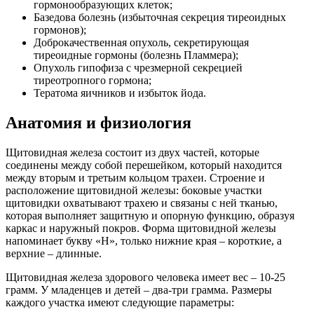
гормонообразующих клеток;
Базедова болезнь (избыточная секреция тиреоидных
гормонов);
Доброкачественная опухоль, секретирующая
тиреоидные гормоны (болезнь Пламмера);
Опухоль гипофиза с чрезмерной секрецией
тиреотропного гормона;
Тератома яичников и избыток йода.
Анатомия и физиология
Щитовидная железа состоит из двух частей, которые
соединены между собой перешейком, который находится
между вторым и третьим кольцом трахеи. Строение и
расположение щитовидной железы: боковые участки
щитовидки охватывают трахею и связаны с ней тканью,
которая выполняет защитную и опорную функцию, образуя
каркас и наружный покров. Форма щитовидной железы
напоминает букву «Н», только нижние края – короткие, а
верхние – длинные.
Щитовидная железа здорового человека имеет вес – 10-25
грамм. У младенцев и детей – два-три грамма. Размеры
каждого участка имеют следующие параметры: