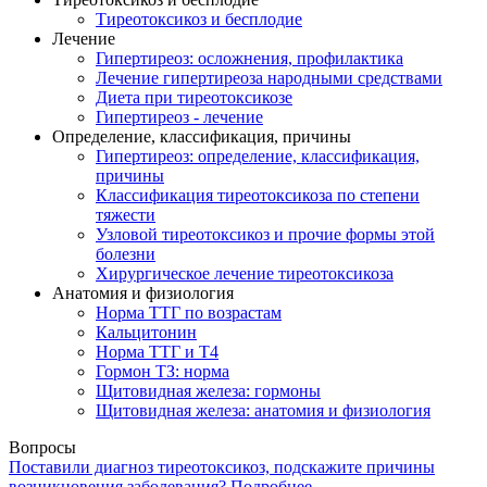
Тиреотоксикоз и бесплодие
Лечение
Гипертиреоз: осложнения, профилактика
Лечение гипертиреоза народными средствами
Диета при тиреотоксикозе
Гипертиреоз - лечение
Определение, классификация, причины
Гипертиреоз: определение, классификация,
причины
Классификация тиреотоксикоза по степени
тяжести
Узловой тиреотоксикоз и прочие формы этой
болезни
Хирургическое лечение тиреотоксикоза
Анатомия и физиология
Норма ТТГ по возрастам
Кальцитонин
Норма ТТГ и Т4
Гормон ТЗ: норма
Щитовидная железа: гормоны
Щитовидная железа: анатомия и физиология
Вопросы
Поставили диагноз тиреотоксикоз, подскажите причины
возникновения заболевания?
Подробнее