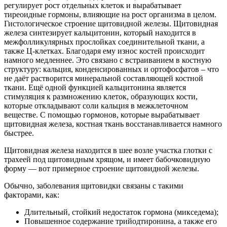
регулирует рост отдельных клеток и вырабатывает
тиреоидные гормоны, влияющие на рост организма в целом.
Гистологическое строение щитовидной железы. Щитовидная
железа синтезирует кальцитонин, который находится в
межфолликулярных прослойках соединительной ткани, а
также Ц-клетках. Благодаря ему износ костей происходит
намного медленнее. Это связано с встраиванием в костную
структуру: кальция, конденсированных и ортофосфатов – что
не даёт растворится минеральной составляющей костной
ткани. Ещё одной функцией кальцитонина является
стимуляция к размножению клеток, образующих кости,
которые откладывают соли кальция в межклеточном
веществе. С помощью гормонов, которые вырабатывает
щитовидная железа, костная ткань восстанавливается намного
быстрее.
Щитовидная железа находится в шее возле участка глотки с
трахеей под щитовидным хрящом, и имеет бабочковидную
форму — вот примерное строение щитовидной железы.
Обычно, заболевания щитовидки связаны с такими
факторами, как:
Длительный, стойкий недостаток гормона (микседема);
Повышенное содержание трийодтиронина, а также его