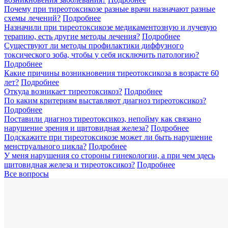
Почему при тиреотоксикозе разные врачи назначают разные
схемы лечений?
Подробнее
Назначили при тиреотоксикозе медикаментозную и лучевую
терапию, есть другие методы лечения?
Подробнее
Существуют ли методы профилактики диффузного
токсического зоба, чтобы у себя исключить патологию?
Подробнее
Какие причины возникновения тиреотоксикоза в возрасте 60
лет?
Подробнее
Откуда возникает тиреотоксикоз?
Подробнее
По каким критериям выставляют диагноз тиреотоксикоз?
Подробнее
Поставили диагноз тиреотоксикоз, непойму как связано
нарушение зрения и щитовидная железа?
Подробнее
Подскажите при тиреотоксикозе может ли быть нарушение
менструального цикла?
Подробнее
У меня нарушения со стороны гинекологии, а при чем здесь
щитовидная железа и тиреотоксикоз?
Подробнее
Все вопросы