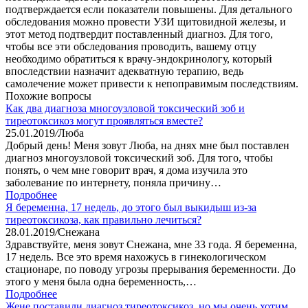
подтверждается если показатели повышены. Для детального
обследования можно провести УЗИ щитовидной железы, и
этот метод подтвердит поставленный диагноз. Для того,
чтобы все эти обследования проводить, вашему отцу
необходимо обратиться к врачу-эндокринологу, который
впоследствии назначит адекватную терапию, ведь
самолечение может привести к непоправимым последствиям.
Похожие вопросы
Как два диагноза многоузловой токсический зоб и
тиреотоксикоз могут проявляться вместе?
25.01.2019
/
Люба
Добрый день! Меня зовут Люба, на днях мне был поставлен
диагноз многоузловой токсический зоб. Для того, чтобы
понять, о чем мне говорит врач, я дома изучила это
заболевание по интернету, поняла причину…
Подробнее
Я беременна, 17 недель, до этого был выкидыш из-за
тиреотоксикоза, как правильно лечиться?
28.01.2019
/
Снежана
Здравствуйте, меня зовут Снежана, мне 33 года. Я беременна,
17 недель. Все это время нахожусь в гинекологическом
стационаре, по поводу угрозы прерывания беременности. До
этого у меня была одна беременность,…
Подробнее
Жене поставили диагноз тиреотоксикоз, но мы очень хотим