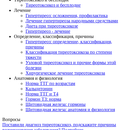
Тиреотоксикоз и бесплодие
Лечение
Гипертиреоз: осложнения, профилактика
Лечение гипертиреоза народными средствами
Диета при тиреотоксикозе
Гипертиреоз - лечение
Определение, классификация, причины
Гипертиреоз: определение, классификация,
причины
Классификация тиреотоксикоза по степени
тяжести
Узловой тиреотоксикоз и прочие формы этой
болезни
Хирургическое лечение тиреотоксикоза
Анатомия и физиология
Норма ТТГ по возрастам
Кальцитонин
Норма ТТГ и Т4
Гормон ТЗ: норма
Щитовидная железа: гормоны
Щитовидная железа: анатомия и физиология
Вопросы
Поставили диагноз тиреотоксикоз, подскажите причины
возникновения заболевания?
Подробнее